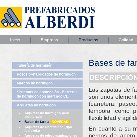
Inicio
Empresa
Productos
Calidad
Bases de fa
Tubería de hormigón
Pozos prefabricados de hormigon
DESCRIPCIÓN
Marcos de hormigon
Las zapatas de fa
Sistemas de contención - Barreras
son unos elemento
de hormigon con marcado CE
(carretera, paseo
Arquetas de hormigon
temporal como p
Arquetas de hormigon para
flexibilidad y agili
alumbrado
Bases de farola
NOVEDAD
Arquetas de electricidad (tipo
En cuanto a su mé
Iberdrola)
pernos de acero 
Arquetas de telecomunicaciones