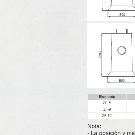
Elemento
ZF- 5
ZF-9
ZF-12
Nota:
- La posición y me