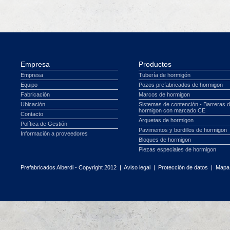
Empresa
Productos
Empresa
Tubería de hormigón
Equipo
Pozos prefabricados de hormigon
Fabricación
Marcos de hormigon
Ubicación
Sistemas de contención - Barreras 
hormigon con marcado CE
Contacto
Arquetas de hormigon
Política de Gestión
Pavimentos y bordillos de hormigon
Información a proveedores
Bloques de hormigon
Piezas especiales de hormigon
Prefabricados Alberdi - Copyright 2012 |
Aviso legal
|
Protección de datos
|
Mapa