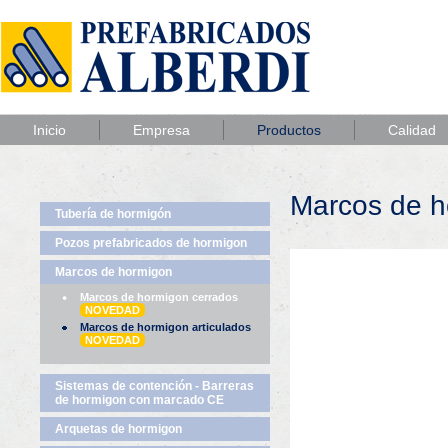
Inicio
Empresa
Productos
Calidad
Marcos de h
Tubería de hormigón
Pozos prefabricados de hormigon
Marcos de hormigon
Marcos de hormigon cerrados
NOVEDAD
Marcos de hormigon articulados
NOVEDAD
Sistemas de contención - Barreras
de hormigon con marcado CE
Arquetas de hormigon