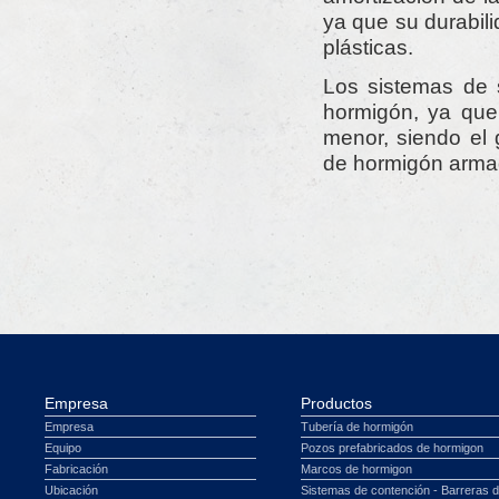
ya que su durabil
plásticas.
Los sistemas de 
hormigón, ya que 
menor, siendo el 
de hormigón armad
Empresa
Productos
Empresa
Tubería de hormigón
Equipo
Pozos prefabricados de hormigon
Fabricación
Marcos de hormigon
Ubicación
Sistemas de contención - Barreras 