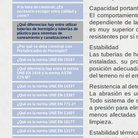
Capacidad portan
A la hora de construir, ¿Es
necesario escoger entre calidad y
El comportamient
coste?
dependiente de la
¿Qué diferencias hay entre utilizar
es muy superior 
tuberías de hormigón y tuberías de
plástico para sistemas de
resistentes por sí
saneamiento y canalizaciones?
Estabilidad
¿Por qué se debe construir con
Prefabricados de Hormigón?
Las tuberías de h
¿Qué es la norma UNE EN 1916?
instaladas, su p
posición adecuada
¿Qué diferencia hay entre la norma
UNE EN 1916 y la norma ASTM
del terreno ni el e
C76 M?
Resistencia al dete
¿Qué es la norma UNE EN 1433?
La abrasión es un
¿Qué es la norma UNE EN 1338?
Todo sistema de 
¿Qué es la norma UNE EN 771-3?
a presión para el
¿Qué es la norma UNE EN 1340?
menos afectadas 
limpieza.
¿Qué es la norma UNE EN 1917?
¿Qué es la norma UNE EN 1317?
Estabilidad térmic