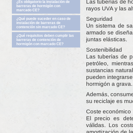
Las tuberías de h
¿Es obligatorio la instalación de
barreras de hormigón con
rayos UVA y las a
marcado CE?
Seguridad
¿Qué puede suceder en caso de
instalación de barreras de
Un sistema de sa
contención sin marcado CE?
armado se diseña
¿Qué requisitos deben cumplir las
juntas elásticas.
barreras de contención de
hormigón con marcado CE?
Sostenibilidad
Las tuberías de p
petróleo, mientr
sustancias natura
pueden integrarse 
hormigón a grava.
Además, consumen
su reciclaje es m
Coste económico
El precio es det
válidas. Los cos
amortización de l