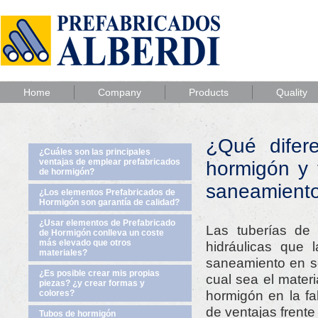
Home
Company
Products
Quality
¿Qué difere
¿Cuáles son las principales
ventajas de emplear prefabricados
hormigón y 
de hormigón?
saneamiento
¿Los elementos Prefabricados de
Hormigón son garantía de calidad?
¿Usar elementos de Prefabricado
Las tuberías de 
de Hormigón conlleva un coste
más elevado que otros
hidráulicas que 
materiales?
saneamiento en se
¿Es posible crear mis propias
cual sea el mater
piezas? ¿y crear formas y
hormigón en la fa
colores?
de ventajas frente 
Tubos de hormigón