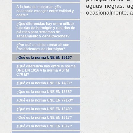
aguas negras, agu
A la hora de construir, ¿Es
necesario escoger entre calidad y
ocasionalmente, a
coste?
¿Qué diferencias hay entre utilizar
tuberías de hormigón y tuberías de
plástico para sistemas de
saneamiento y canalizaciones?
¿Por qué se debe construir con
Prefabricados de Hormigón?
¿Qué es la norma UNE EN 1916?
¿Qué diferencia hay entre la norma
UNE EN 1916 y la norma ASTM
C76 M?
¿Qué es la norma UNE EN 1433?
¿Qué es la norma UNE EN 1338?
¿Qué es la norma UNE EN 771-3?
¿Qué es la norma UNE EN 1340?
¿Qué es la norma UNE EN 1917?
¿Qué es la norma UNE EN 1317?