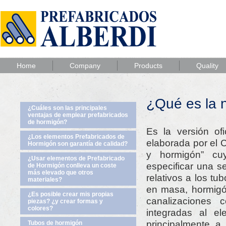
Home
Company
Products
Quality
¿Qué es la
¿Cuáles son las principales
ventajas de emplear prefabricados
de hormigón?
Es la versión of
¿Los elementos Prefabricados de
elaborada por el
Hormigón son garantía de calidad?
y hormigón” cu
¿Usar elementos de Prefabricado
especificar una s
de Hormigón conlleva un coste
más elevado que otros
relativos a los t
materiales?
en masa, hormigó
¿Es posible crear mis propias
canalizaciones 
piezas? ¿y crear formas y
colores?
integradas al e
principalmente a
Tubos de hormigón