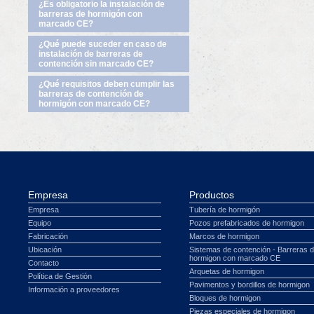
¿Es obligatorio la instalación de
barreras de hormigón con
marcado CE?
¿Qué puede suceder en caso de
instalación de barreras de
contención sin marcado CE?
¿Qué requisitos deben cumplir las
barreras de contención de
hormigón con marcado CE?
Empresa
Productos
Empresa
Tubería de hormigón
Equipo
Pozos prefabricados de hormigon
Fabricación
Marcos de hormigon
Ubicación
Sistemas de contención - Barreras 
hormigon con marcado CE
Contacto
Arquetas de hormigon
Política de Gestión
Pavimentos y bordillos de hormigon
Información a proveedores
Bloques de hormigon
Piezas especiales de hormigon