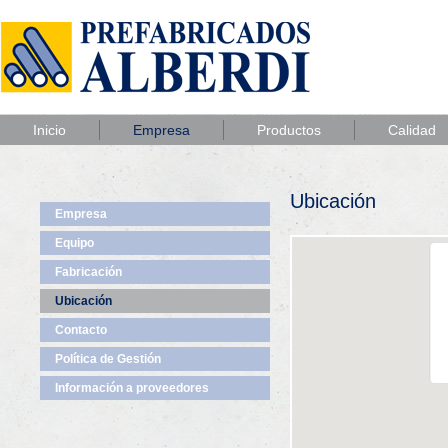
Inicio
Empresa
Productos
Calidad
Ubicación
Empresa
Equipo
Fabricación
Ubicación
Contacto
Política de Gestión
Información a proveedores