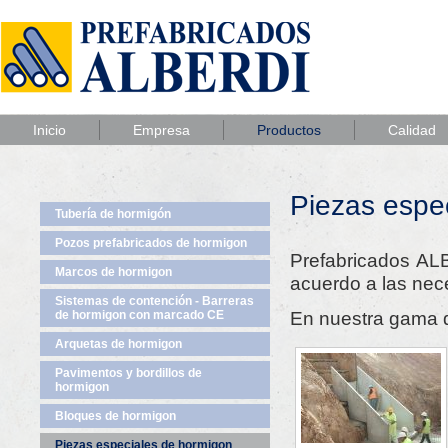
Inicio
Empresa
Productos
Calidad
Piezas espe
Tubería de hormigón
Pozos prefabricados de hormigon
Prefabricados AL
Marcos de hormigon
acuerdo a las nece
Sistemas de contención - Barreras
En nuestra gama d
de hormigon con marcado CE
Arquetas de hormigon
Pavimentos y bordillos de
hormigon
Bloques de hormigon
Piezas especiales de hormigon