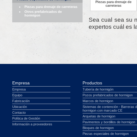
Piezas para drenaje de
carreteras
Piezas para drenaje de carreteras
Otros prefabricados de
hormigon
Sea cual sea su 
expertos cuál es 
Empresa
Productos
Empresa
Tubería de hormigón
Equipo
Pozos prefabricados de hormigon
Fabricación
Marcos de hormigon
Ubicación
Sistemas de contención - Barreras 
hormigon con marcado CE
Contacto
Arquetas de hormigon
Política de Gestión
Pavimentos y bordillos de hormigon
Información a proveedores
Bloques de hormigon
Piezas especiales de hormigon