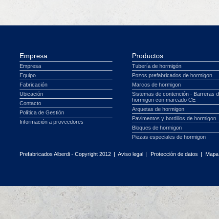
Empresa
Productos
Empresa
Tubería de hormigón
Equipo
Pozos prefabricados de hormigon
Fabricación
Marcos de hormigon
Ubicación
Sistemas de contención - Barreras 
hormigon con marcado CE
Contacto
Arquetas de hormigon
Política de Gestión
Pavimentos y bordillos de hormigon
Información a proveedores
Bloques de hormigon
Piezas especiales de hormigon
Prefabricados Alberdi - Copyright 2012 |
Aviso legal
|
Protección de datos
|
Mapa