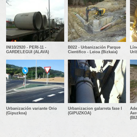
INI10/2920 - PERI-11 -
B022 - Urbanización Parque
Lín
GARDELEGUI (ALAVA)
Cientifico - Leioa (Bizkaia)
Urib
Urbanización variante Orio
Urbanizacion galarreta fase I
Ade
(Gipuzkoa)
(GIPUZKOA)
Aer
(BI